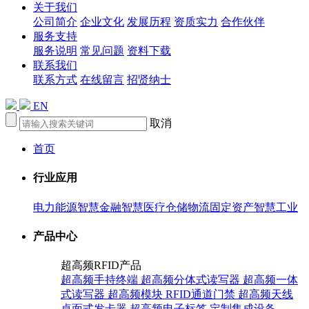
关于我们
公司简介
企业文化
发展历程
资质实力
合作伙伴
服务支持
服务说明
常见问题
资料下载
联系我们
联系方式
在线留言
招贤纳士
EN
取消
首页
行业应用
电力能源
智慧金融
智慧医疗
仓储物流
固定资产
智慧工业
产品中心
超高频RFID产品
超高频手持终端
超高频分体式读写器
超高频一体
式读写器
超高频模块
RFID通道门禁
超高频天线
桌面式发卡器
超高频电子标签
定制集成设备