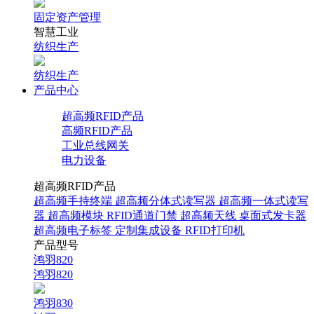
固定资产管理
智慧工业
纺织生产
纺织生产
产品中心
超高频RFID产品
高频RFID产品
工业总线网关
电力设备
超高频RFID产品
超高频手持终端
超高频分体式读写器
超高频一体式读写
器
超高频模块
RFID通道门禁
超高频天线
桌面式发卡器
超高频电子标签
定制集成设备
RFID打印机
产品型号
鸿羽820
鸿羽820
鸿羽830