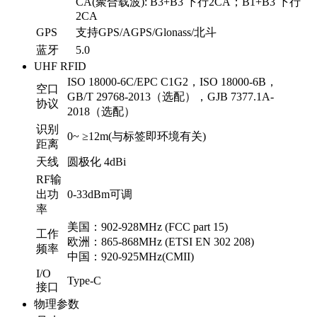
CA(聚合载波): B3+B3 下行2CA；B1+B3 下行
2CA
GPS
支持GPS/AGPS/Glonass/北斗
蓝牙
5.0
UHF RFID
ISO 18000-6C/EPC C1G2，ISO 18000-6B，
空口
GB/T 29768-2013（选配），GJB 7377.1A-
协议
2018（选配）
识别
0~ ≥12m(与标签即环境有关)
距离
天线
圆极化 4dBi
RF输
出功
0-33dBm可调
率
美国：902-928MHz (FCC part 15)
工作
欧洲：865-868MHz (ETSI EN 302 208)
频率
中国：920-925MHz(CMII)
I/O
Type-C
接口
物理参数