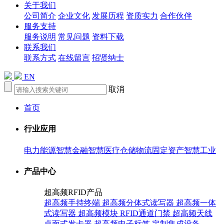
关于我们
公司简介
企业文化
发展历程
资质实力
合作伙伴
服务支持
服务说明
常见问题
资料下载
联系我们
联系方式
在线留言
招贤纳士
EN
取消
首页
行业应用
电力能源
智慧金融
智慧医疗
仓储物流
固定资产
智慧工业
产品中心
超高频RFID产品
超高频手持终端
超高频分体式读写器
超高频一体
式读写器
超高频模块
RFID通道门禁
超高频天线
桌面式发卡器
超高频电子标签
定制集成设备