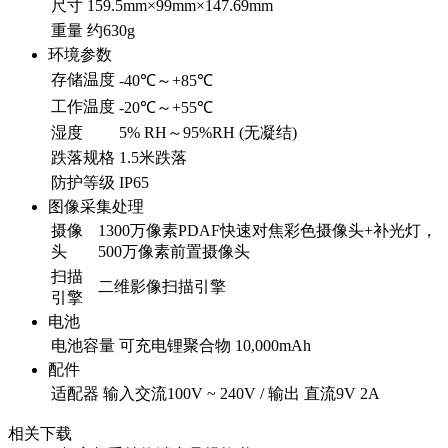
尺寸
159.5mm×99mm×147.69mm
重量
约630g
环境参数
存储温度
-40℃～+85℃
工作温度
-20℃～+55℃
湿度
5% RH～95%RH (无凝结)
跌落规格
1.5米跌落
防护等级
IP65
图像采集处理
摄像
1300万像素PDAF快速对焦彩色摄像头+补光灯，
头
500万像素前置摄像头
扫描
二维影像扫描引擎
引擎
电池
电池容量
可充电锂聚合物 10,000mAh
配件
适配器
输入交流100V ~ 240V / 输出 直流9V 2A
相关下载