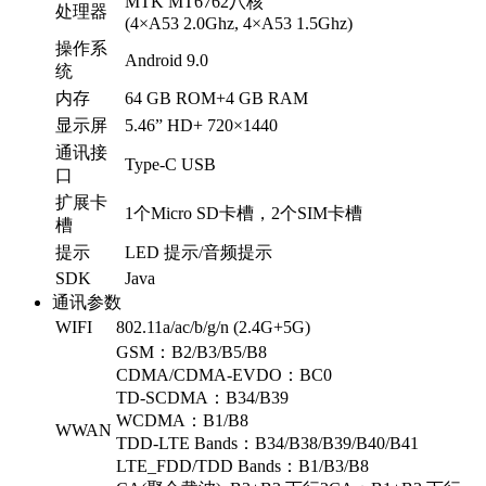
MTK MT6762八核
处理器
(4×A53 2.0Ghz, 4×A53 1.5Ghz)
操作系
Android 9.0
统
内存
64 GB ROM+4 GB RAM
显示屏
5.46” HD+ 720×1440
通讯接
Type-C USB
口
扩展卡
1个Micro SD卡槽，2个SIM卡槽
槽
提示
LED 提示/音频提示
SDK
Java
通讯参数
WIFI
802.11a/ac/b/g/n (2.4G+5G)
GSM：B2/B3/B5/B8
CDMA/CDMA-EVDO：BC0
TD-SCDMA：B34/B39
WCDMA：B1/B8
WWAN
TDD-LTE Bands：B34/B38/B39/B40/B41
LTE_FDD/TDD Bands：B1/B3/B8