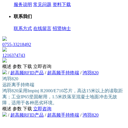
服务说明
常见问题
资料下载
联系我们
联系方式
在线留言
招贤纳士
0755-33218492
1216374743
概述
参数
下载
立即咨询
/
超高频RFID产品
/
超高频手持终端
/
鸿羽820
鸿羽820
远距离手持终端
鸿羽820采用Impinj R2000/E710芯片，高达15米以上的读取距
离；工业IP65坚固耐用，1.5米跌落至混凝士地面冲击无故
障，适用于各种恶劣环境。
概述
参数
下载
立即咨询
/
超高频RFID产品
/
超高频手持终端
/
鸿羽820