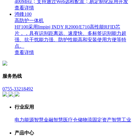
400MHz；支持通过Web远程配置；易定制化应用开发
查看详情
鸿锋100
高防护一体机
HF100采用Impinj INDY R2000/E710高性能RFID芯
片，，具有识别距离远、速度快、多标签识别能力超
强、抗干扰能力强、防护性能高和安装使用方便等特
点。
查看详情
服务热线
0755-33218492
行业应用
电力能源
智慧金融
智慧医疗
仓储物流
固定资产
智慧工业
产品中心