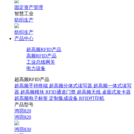
固定资产管理
智慧工业
纺织生产
纺织生产
产品中心
超高频RFID产品
高频RFID产品
工业总线网关
电力设备
超高频RFID产品
超高频手持终端
超高频分体式读写器
超高频一体式读写
器
超高频模块
RFID通道门禁
超高频天线
桌面式发卡器
超高频电子标签
定制集成设备
RFID打印机
产品型号
鸿羽820
鸿羽820
鸿羽830