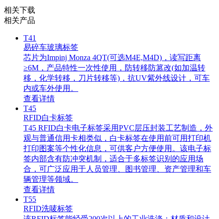
相关下载
相关产品
T41
易碎车玻璃标签
芯片为Impinj Monza 4QT(可选M4E,M4D)，读写距离
≥6M，产品特性一次性使用，防转移防篡改(如加温转
移，化学转移，刀片转移等)，抗UV紫外线设计，可车
内或车外使用。
查看详情
T45
RFID白卡标签
T45 RFID白卡电子标签采用PVC层压封装工艺制造，外
观与普通信用卡相类似，白卡标签在使用前可用打印机
打印图案等个性化信息，可供客户方便使用。该电子标
签内部含有防冲突机制，适合于多标签识别的应用场
合，可广泛应用于人员管理、图书管理、资产管理和车
辆管理等领域。
查看详情
T55
RFID洗唛标签
该RFID标签能经受200次以上的工业洗涤；材质和设计