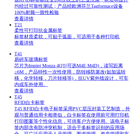
均经过可靠性测试；产品经欧洲芬兰Tagformace设备
100%射频一致性检验
查看详情
T21
柔性可打印抗金属标签
标签材质柔软，可贴于弧面，可适用于各种打印机
查看详情
T41
易碎车玻璃标签
芯片为Impinj Monza 4QT(可选M4E,M4D)，读写距离
≥6M，产品特性一次性使用，防转移防篡改(如加温转
移，化学转移，刀片转移等)，抗UV紫外线设计，可车
内或车外使用。
查看详情
T45
RFID白卡标签
T45 RFID白卡电子标签采用PVC层压封装工艺制造，外
观与普通信用卡相类似，白卡标签在使用前可用打印机
打印图案等个性化信息，可供客户方便使用。该电子标
签内部含有防冲突机制，适合于多标签识别的应用场
合，可广泛应用于人员管理、图书管理、资产管理和车