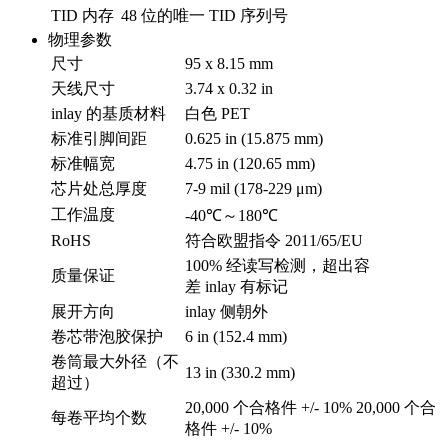
TID 内存
48 位的唯一 TID 序列号
物理参数
尺寸
95 x 8.15 mm
天线尺寸
3.74 x 0.32 in
inlay 的基质材料
白色 PET
标准引脚间距
0.625 in (15.875 mm)
标准幅宽
4.75 in (120.65 mm)
芯片处总厚度
7-9 mil (178-229 μm)
工作温度
-40℃～180℃
RoHS
符合欧盟指令 2011/65/EU
100% 经读写检测，超出容
质量保证
差 inlay 有标记
展开方向
inlay 侧朝外
卷芯带泡胶保护
6 in (152.4 mm)
卷筒最大外径（不
13 in (330.2 mm)
超过）
20,000 个合格件 +/- 10% 20,000 个合
每卷平均个数
格件 +/- 10%