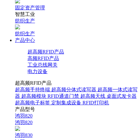
固定资产管理
智慧工业
纺织生产
纺织生产
产品中心
超高频RFID产品
高频RFID产品
工业总线网关
电力设备
超高频RFID产品
超高频手持终端
超高频分体式读写器
超高频一体式读写
器
超高频模块
RFID通道门禁
超高频天线
桌面式发卡器
超高频电子标签
定制集成设备
RFID打印机
产品型号
鸿羽820
鸿羽820
鸿羽830