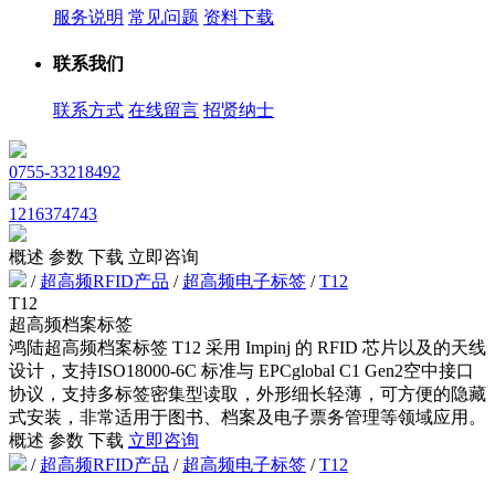
服务说明
常见问题
资料下载
联系我们
联系方式
在线留言
招贤纳士
0755-33218492
1216374743
概述
参数
下载
立即咨询
/
超高频RFID产品
/
超高频电子标签
/
T12
T12
超高频档案标签
鸿陆超高频档案标签 T12 采用 Impinj 的 RFID 芯片以及的天线
设计，支持ISO18000-6C 标准与 EPCglobal C1 Gen2空中接口
协议，支持多标签密集型读取，外形细长轻薄，可方便的隐藏
式安装，非常适用于图书、档案及电子票务管理等领域应用。
概述
参数
下载
立即咨询
/
超高频RFID产品
/
超高频电子标签
/
T12