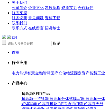
关于我们
公司简介
企业文化
发展历程
资质实力
合作伙伴
服务支持
服务说明
常见问题
资料下载
联系我们
联系方式
在线留言
招贤纳士
EN
取消
首页
行业应用
电力能源
智慧金融
智慧医疗
仓储物流
固定资产
智慧工业
产品中心
超高频RFID产品
超高频手持终端
超高频分体式读写器
超高频一体
式读写器
超高频模块
RFID通道门禁
超高频天线
桌面式发卡器
超高频电子标签
定制集成设备