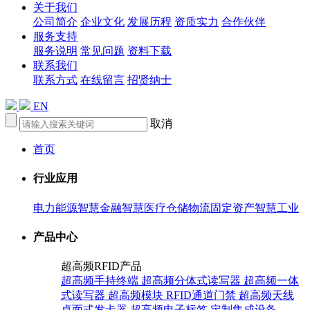
关于我们
公司简介
企业文化
发展历程
资质实力
合作伙伴
服务支持
服务说明
常见问题
资料下载
联系我们
联系方式
在线留言
招贤纳士
EN
取消
首页
行业应用
电力能源
智慧金融
智慧医疗
仓储物流
固定资产
智慧工业
产品中心
超高频RFID产品
超高频手持终端
超高频分体式读写器
超高频一体
式读写器
超高频模块
RFID通道门禁
超高频天线
桌面式发卡器
超高频电子标签
定制集成设备