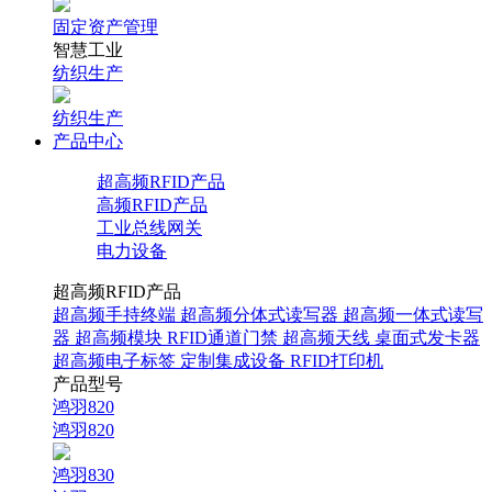
固定资产管理
智慧工业
纺织生产
纺织生产
产品中心
超高频RFID产品
高频RFID产品
工业总线网关
电力设备
超高频RFID产品
超高频手持终端
超高频分体式读写器
超高频一体式读写
器
超高频模块
RFID通道门禁
超高频天线
桌面式发卡器
超高频电子标签
定制集成设备
RFID打印机
产品型号
鸿羽820
鸿羽820
鸿羽830